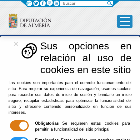
Buscar
×
Iniciativas Europeas
Sus opciones en
relación al uso de
Europedirectalmeria
cookies en este sitio
Las cookies son importantes para el correcto funcionamiento del
sitio. Para mejorar su experiencia de navegación, usamos cookies
para recordar sus datos de inicio de sesión y brindarle un inicio
seguro, recopilar estadísticas para optimizar la funcionalidad del
sitio y ofrecerle contenido personalizado en función de sus
Inicio
- Iniciativas Europeas
- Noticias
intereses.
Administración
Obligatorias
Se requieren estas cookies para
permitir la funcionalidad del sitio principal.
Administración de Empresas