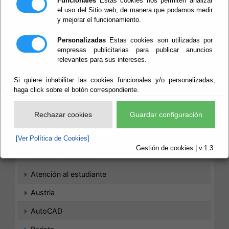
Funcionales
Estas cookies nos permiten analizar
Agriturismo
el uso del Sitio web, de manera que podamos medir
y mejorar el funcionamiento.
Agronomía
Personalizadas
Estas cookies son utilizadas por
Análisis de datos
empresas publicitarias para publicar anuncios
relevantes para sus intereses.
ArchiCAD
Si quiere inhabilitar las cookies funcionales y/o personalizadas,
Arquitectura
haga click sobre el botón correspondiente.
Artes culinarias
Rechazar cookies
Guardar configuración
Artes Gráficas
Artesanía
[Ver Política de Cookies]
Gestión de cookies | v.1.3
Atención al cliente
Atención al estudiante
Austria
AutoCAD