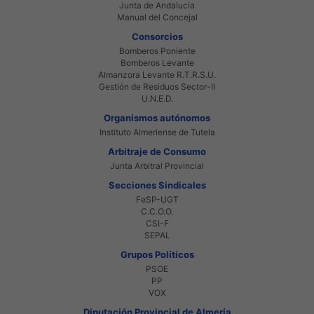
Junta de Andalucia
Manual del Concejal
Consorcios
Bomberos Poniente
Bomberos Levante
Almanzora Levante R.T.R.S.U.
Gestión de Residuos Sector-II
U.N.E.D.
Organismos autónomos
Instituto Almeriense de Tutela
Arbitraje de Consumo
Junta Arbitral Provincial
Secciones Sindicales
FeSP-UGT
C.C.O.O.
CSI-F
SEPAL
Grupos Políticos
PSOE
PP
VOX
Diputación Provincial de Almería