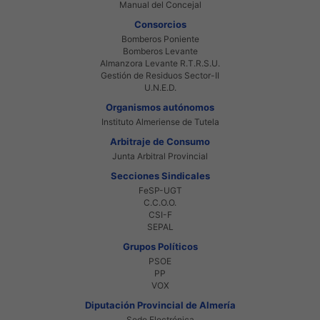
Manual del Concejal
Consorcios
Bomberos Poniente
Bomberos Levante
Almanzora Levante R.T.R.S.U.
Gestión de Residuos Sector-II
U.N.E.D.
Organismos autónomos
Instituto Almeriense de Tutela
Arbitraje de Consumo
Junta Arbitral Provincial
Secciones Sindicales
FeSP-UGT
C.C.O.O.
CSI-F
SEPAL
Grupos Políticos
PSOE
PP
VOX
Diputación Provincial de Almería
Sede Electrónica