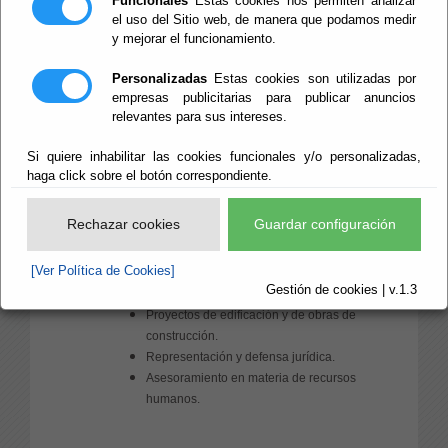
Funcionales
Estas cookies nos permiten analizar
Área de Asistencia a
el uso del Sitio web, de manera que podamos medir
y mejorar el funcionamiento.
Municipios
Personalizadas
Estas cookies son utilizadas por
Las competencias de esta Área, distribuidas conforme a su
empresas publicitarias para publicar anuncios
estructura, son:
relevantes para sus intereses.
- Competencias directamente correspondientes al Diputado
Si quiere inhabilitar las cookies funcionales y/o personalizadas,
Delegado del Área de Asistencia a Municipios
haga click sobre el botón correspondiente.
Atención a las necesidades de las Entidades Locales
Rechazar cookies
Guardar configuración
de la Provincia, facilitándoles:
Servicios de asesoramiento jurídico,
[Ver Política de Cookies]
económico y urbanístico y en materia recursos
Gestión de cookies | v.1.3
humanos.
Proyectos de edificación y de obras de
construcción.
Representación y defensa jurídica.
Asesoramiento en materia de recursos
humanos.