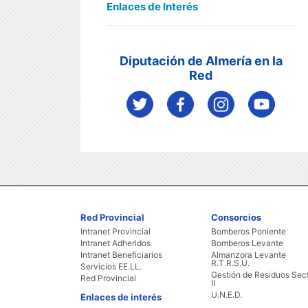
Enlaces de Interés
Diputación de Almería en la
Red
Red Provincial
Consorcios
Intranet Provincial
Bomberos Poniente
Intranet Adheridos
Bomberos Levante
Intranet Beneficiarios
Almanzora Levante
R.T.R.S.U.
Servicios EE.LL.
Gestión de Residuos Sec
Red Provincial
II
U.N.E.D.
Enlaces de interés