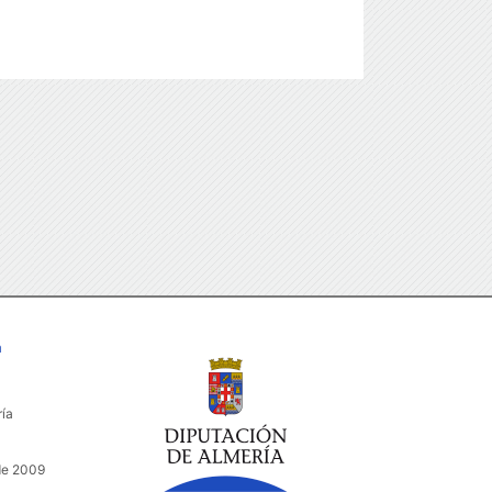
a
ría
de 2009