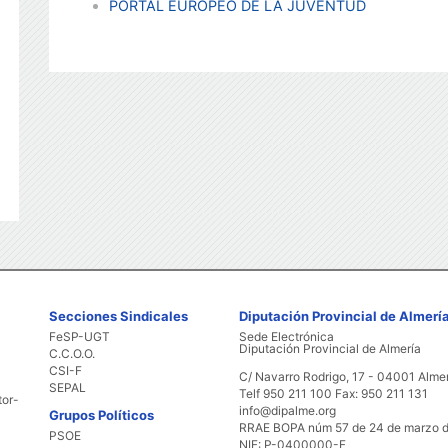
PORTAL EUROPEO DE LA JUVENTUD
Secciones Sindicales
Diputación Provincial de Almerí
FeSP-UGT
Sede Electrónica
Diputación Provincial de Almería
C.C.O.O.
CSI-F
C/ Navarro Rodrigo, 17 - 04001 Alme
SEPAL
Telf 950 211 100 Fax: 950 211 131
tor-
info@dipalme.org
Grupos Políticos
RRAE BOPA núm 57 de 24 de marzo 
PSOE
NIF: P-0400000-F