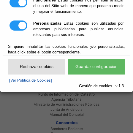
Funcionales
Estas cookies nos permiten analizar
Perido: 09 - Septiembre
Ver evento
Tipo: Arte y Cultura
el uso del Sitio web, de manera que podamos medir
y mejorar el funcionamiento.
Personalizadas
Estas cookies son utilizadas por
empresas publicitarias para publicar anuncios
relevantes para sus intereses.
Si quiere inhabilitar las cookies funcionales y/o personalizadas,
Red Provincial
haga click sobre el botón correspondiente.
Intranet Provincial
Intranet Adheridos
Intranet Beneficiarios
Rechazar cookies
Guardar configuración
Servicios EE.LL.
Red Provincial
[Ver Política de Cookies]
Enlaces de interés
Gestión de cookies | v.1.3
Beneficiarios Red Provincial
Punto de Informacion del Catastro
Agencia Tributaria
Ministerio de Administraciones Públicas
Junta de Andalucia
Manual del Concejal
Consorcios
Bomberos Poniente