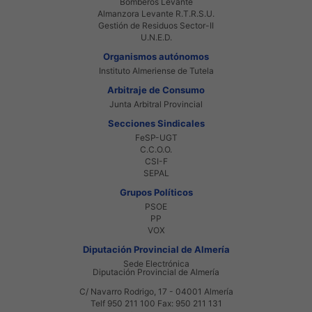
Bomberos Levante
Almanzora Levante R.T.R.S.U.
Gestión de Residuos Sector-II
U.N.E.D.
Organismos autónomos
Instituto Almeriense de Tutela
Arbitraje de Consumo
Junta Arbitral Provincial
Secciones Sindicales
FeSP-UGT
C.C.O.O.
CSI-F
SEPAL
Grupos Políticos
PSOE
PP
VOX
Diputación Provincial de Almería
Sede Electrónica
Diputación Provincial de Almería
C/ Navarro Rodrigo, 17 - 04001 Almería
Telf 950 211 100 Fax: 950 211 131