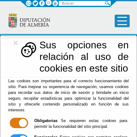
Buscar
×
Diputación
Sus opciones en
relación al uso de
Menú Diputación
cookies en este sitio
Inicio
-
Diputación
- Conferencias
Las cookies son importantes para el correcto funcionamiento del
Escuchar
sitio. Para mejorar su experiencia de navegación, usamos cookies
para recordar sus datos de inicio de sesión y brindarle un inicio
CONFERENCIA ARTE
seguro, recopilar estadísticas para optimizar la funcionalidad del
SACRO LA ESCUELA
sitio y ofrecerle contenido personalizado en función de sus
MURCIANA
SALZILLO HUERCAL
intereses.
OVERA 17
SEPTIEMBRE 2026
Obligatorias
Se requieren estas cookies para
permitir la funcionalidad del sitio principal.
Del : 17/09/2026 Al: 31/08/2026
Lugar: