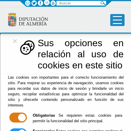
Buscar
×
Diputación
Sus opciones en
relación al uso de
Menú Diputación
cookies en este sitio
Inicio
-
Diputación
- Descubre tu provincia Activa 2026.
Las cookies son importantes para el correcto funcionamiento del
Aventura Náutica Aguadulce 27-06-26
sitio. Para mejorar su experiencia de navegación, usamos cookies
para recordar sus datos de inicio de sesión y brindarle un inicio
Descubre tu
seguro, recopilar estadísticas para optimizar la funcionalidad del
sitio y ofrecerle contenido personalizado en función de sus
provincia Activa
intereses.
Obligatorias
Se requieren estas cookies para
2026. Aventura
permitir la funcionalidad del sitio principal.