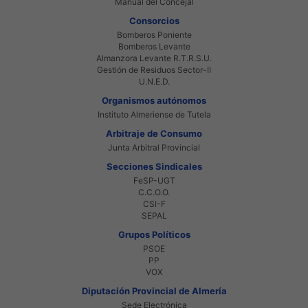
Manual del Concejal
Consorcios
Bomberos Poniente
Bomberos Levante
Almanzora Levante R.T.R.S.U.
Gestión de Residuos Sector-II
U.N.E.D.
Organismos autónomos
Instituto Almeriense de Tutela
Arbitraje de Consumo
Junta Arbitral Provincial
Secciones Sindicales
FeSP-UGT
C.C.O.O.
CSI-F
SEPAL
Grupos Políticos
PSOE
PP
VOX
Diputación Provincial de Almería
Sede Electrónica